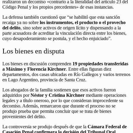
realizaron un decomiso «contrario a la literalidad del artículo 23 del
Código Penal y los propios precedentes» de esas instancias.
La defensa también cuestionó que “se habilitó que esta sanción
recaiga ya no sobre
los instrumentos, el producto o el provecho
del delito
, sino sobre activos de origen lícito y dispensando a la
parte acusadora de acreditar la vinculación directa entre los bienes,
cuyo desapoderamiento se postula, y el hecho enjuiciado”.
Los bienes en disputa
Los bienes en discusión comprenden
19 propiedades transferidas
a Máximo y Florencia Kirchner
. Entre ellas figuran diez
departamentos, dos casas ubicadas en Río Gallegos y varios terrenos
en Lago Argentino, provincia de Santa Cruz.
Los abogados de la familia sostienen que esos activos fueron
adquiridos por
Néstor y Cristina Kirchner
mediante operaciones
legales y a título oneroso, por lo que consideran improcedente su
decomiso. Además, remarcaron que durante el proceso no se
produjo prueba que permita concluir que se trata de bienes
provenientes del delito.
La controversia se produjo después de que la
Cámara Federal de
Casación Penal confirmara la decisión del Tribunal Oral