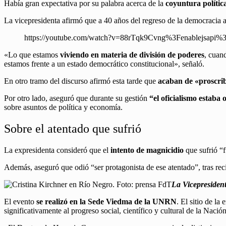
Había gran expectativa por su palabra acerca de la
coyuntura polític
La vicepresidenta afirmó que a 40 años del regreso de la democracia a
https://youtube.com/watch?v=88rTqk9Cvng%3Fenablejsapi%
«Lo que estamos
viviendo en materia de división de poderes
, cuan
estamos frente a un estado democrático constitucional», señaló.
En otro tramo del discurso afirmó esta tarde que
acaban de «proscrib
Por otro lado, aseguró que durante su gestión
“el oficialismo estaba 
sobre asuntos de política y economía.
Sobre el atentado que sufrió
La expresidenta consideró que el
intento de magnicidio
que sufrió “
Además, aseguró que odió “ser protagonista de ese atentado”, tras r
La Vicepresiden
El evento
se realizó en la Sede Viedma de la UNRN
. El sitio de l
significativamente al progreso social, científico y cultural de la Nació