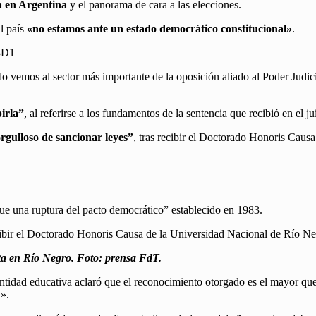
a en Argentina
y el panorama de cara a las elecciones.
l país
«no estamos ante un estado democrático constitucional»
.
3D1
do vemos al sector más importante de la oposición aliado al Poder Judi
irla”
, al referirse a los fundamentos de la sentencia que recibió en el ju
orgulloso de sancionar leyes”
, tras recibir el Doctorado Honoris Cau
fue una ruptura del pacto democrático” establecido en 1983.
ecibir el Doctorado Honoris Causa de la Universidad Nacional de Río N
ta en Río Negro. Foto: prensa FdT.
a entidad educativa aclaró que el reconocimiento otorgado es el mayor qu
n».