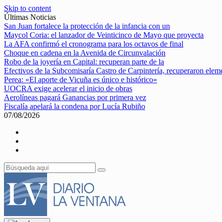
Skip to content
Últimas Noticias
San Juan fortalece la protección de la infancia con un
Maycol Coria: el lanzador de Veinticinco de Mayo que proyecta
La AFA confirmó el cronograma para los octavos de final
Choque en cadena en la Avenida de Circunvalación
Robo de la joyería en Capital: recuperan parte de la
Efectivos de la Subcomisaría Castro de Carpintería, recuperaron elem
Perea: «El aporte de Vicuña es único e histórico»
UOCRA exige acelerar el inicio de obras
Aerolíneas pagará Ganancias por primera vez
Fiscalía apelará la condena por Lucía Rubiño
07/08/2026