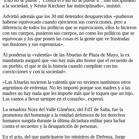
‘Esto no se puede’, ‘Contra el FMI no se puede ir’; han disciplinado
a la sociedad, y Néstor Kirchner fue indisciplinado», insistió.
Advirtió además que los 30 mil detenidos desaparecidos «pudieron
haberse equivocado cuando ejercieron sus convicciones, pero a
diferencia de todos los políticos que se equivocaron, ellos lo hicieron
con sus cuerpos, pusieron sus cuerpos, no como los políticos que se
equivocan y los que ponen las cosas es la gente que ve frustradas
sus ilusiones y sus esperanzas».
Al ponderar la «valentía» de las Abuelas de Plaza de Mayo, la ex
mandataria aseguró que «no hay más alto honor que el recuerdo de
un pueblo, el que te da la historia cuando cumpliste con tus
convicciones y con la sociedad».
«Las Abuelas tuvieron la valentía que no tuvimos tantísimos otros
argentinos de enfrentar. No les importó porque son madres y a las
madres no hay nada que les importe más que le toquen que un hijo.
Las vamos a llevar siempre en el corazón», expresó.
La senadora Nora del Valle Giménez, del FdT de Salta, fue la
promotora del homenaje a la entidad defensora de los derechos
humanos surgida durante la última dictadura militar para luchar
contra el secuestro y la desaparición de personas.
En el acto, del que participaron los ministros de Defensa, Jorge