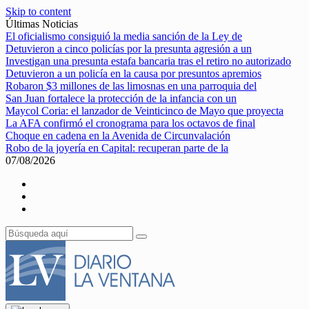
Skip to content
Últimas Noticias
El oficialismo consiguió la media sanción de la Ley de
Detuvieron a cinco policías por la presunta agresión a un
Investigan una presunta estafa bancaria tras el retiro no autorizado
Detuvieron a un policía en la causa por presuntos apremios
Robaron $3 millones de las limosnas en una parroquia del
San Juan fortalece la protección de la infancia con un
Maycol Coria: el lanzador de Veinticinco de Mayo que proyecta
La AFA confirmó el cronograma para los octavos de final
Choque en cadena en la Avenida de Circunvalación
Robo de la joyería en Capital: recuperan parte de la
07/08/2026