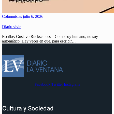
Columnistas
julio 6, 2026
Diario vivir
Escribe: Gustavo Ruckschloss – Como soy humano, no soy
automático. Hay veces en que, para escribir…
Facebook
Twitter
Instagram
Cultura y Sociedad