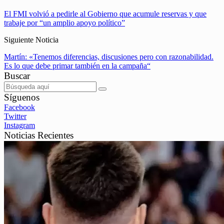
El FMI volvió a pedirle al Gobierno que acumule reservas y que
trabaje por “un amplio apoyo político”
Siguiente Noticia
Martín: «Tenemos diferencias, discusiones pero con razonabilidad.
Es lo que debe primar también en la campaña“
Buscar
Síguenos
Facebook
Twitter
Instagram
Noticias Recientes