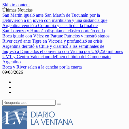
Skip to content
Últimas Noticias
San Martín igualó ante San Martín de Tucumán por la
Detuvieron a un joven con marihuana y una sustancia que
Argentina venció a Colombia y clasificó a la final de
San Lorenzo y Huracán disputan el clásico porteño en la
Boca igualó con Vélez en Parque Patricios y mostró signos
River cayó ante Tigre en Victoria y profundizó su crisis
Argentina derrotó a Chile y clasificó a las semifinales de
Ingresó a Diputados el convenio con Vicuña por US$250 millones
UVT y Centro Valenciano definen el título del Campeonato
Argentino
Boca y River salen a la cancha por la cuarta
09/08/2026