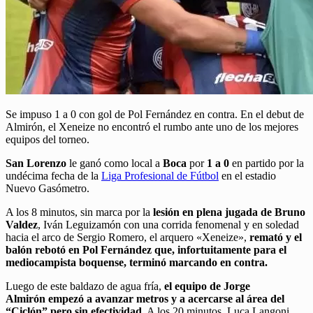
Se impuso 1 a 0 con gol de Pol Fernández en contra. En el debut de
Almirón, el Xeneize no encontró el rumbo ante uno de los mejores
equipos del torneo.
San Lorenzo
le ganó como local a
Boca
por
1 a 0
en partido por la
undécima fecha de la
Liga Profesional de Fútbol
en el estadio
Nuevo Gasómetro.
A los 8 minutos, sin marca por la
lesión en plena jugada de Bruno
Valdez
, Iván Leguizamón con una corrida fenomenal y en soledad
hacia el arco de Sergio Romero, el arquero «Xeneize»,
remató y el
balón rebotó en Pol Fernández que, infortuitamente para el
mediocampista boquense, terminó marcando en contra.
Luego de este baldazo de agua fría,
el equipo de Jorge
Almirón empezó a avanzar metros y a acercarse al área del
“Ciclón” pero sin efectividad
. A los 20 minutos, Luca Langoni