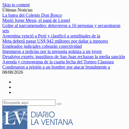
Skip to content
Últimas Noticias
La batea del Colegio Don Bosco
Murió Jorge Messi, el papá de Lionel
Golpe al narcomenudeo: detuvieron a 16 personas y secuestraron
seis
Argentina venció a Perú y clasificó a semifinales de la
Meta deberá pagar US$ 942 millones por dañar a menores
Empleados judiciales cobrarán conectividad
Imputaron a policías por la presunta golpiza a un joven
Desalojos exprés: inquilinos de San Juan rechazan la media sanción
Agenda y cronograma de la cuarta fecha del Torneo Clausura
Condenaron a prisión a un hombre por atacar brutalmente a
08/08/2026