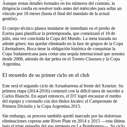
Aunque restan detalles formales en los números del contrato, la
dirigencia confía en resolver todo antes del miércoles para sellar un
vínculo por 18 meses (hasta el final del mandato de la actual
gestión).
El cuerpo técnico planea instalarse de inmediato en el predio de
Ezeiza para planificar la pretemporada, que comenzará el 18 de
julio, una vez concluida la Copa del Mundo. La meta trazada no
admite grises: tras quedar eliminado en la fase de grupos de la Copa
Libertadores, Boca tiene la obligación histórica de conquistar la
Copa Sudamericana para cortar una sequía internacional que arrastra
desde 2008, además de dar pelea en el Torneo Clausura y la Copa
Argentina.
El recuerdo de su primer ciclo en el club
Este será el segundo ciclo de Arruabarrena al frente del Xeneize. Su
primera etapa (2014-2016) comenzó con la difícil tarea de suceder a
Carlos Bianchi. En aquel entonces, el DT logró encauzar el rumbo
del equipo y coronarlo con dos títulos locales: el Campeonato de
Primera División y la Copa Argentina 2015.
Sin embargo, su proceso también quedó marcado por las dolorosas
eliminaciones coperas ante River Plate en 2014 y 2015 —esta última
bajo el triste episodio del gas pimienta en La Bombonera—. Su ciclo