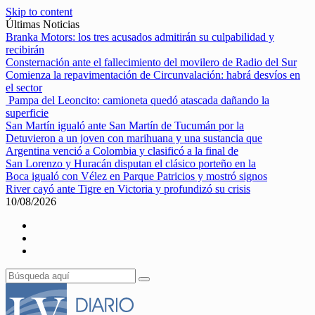
Skip to content
Últimas Noticias
Branka Motors: los tres acusados admitirán su culpabilidad y
recibirán
Consternación ante el fallecimiento del movilero de Radio del Sur
Comienza la repavimentación de Circunvalación: habrá desvíos en
el sector
Pampa del Leoncito: camioneta quedó atascada dañando la
superficie
San Martín igualó ante San Martín de Tucumán por la
Detuvieron a un joven con marihuana y una sustancia que
Argentina venció a Colombia y clasificó a la final de
San Lorenzo y Huracán disputan el clásico porteño en la
Boca igualó con Vélez en Parque Patricios y mostró signos
River cayó ante Tigre en Victoria y profundizó su crisis
10/08/2026