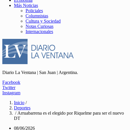
Economía
Más Noticias
Policiales
Columnistas
Cultura y Sociedad
Notas Curiosas
Internacionales
Diario La Ventana | San Juan | Argentina.
Facebook
Twitter
Instagram
Inicio
/
Deportes
/ Arruabarrena es el elegido por Riquelme para ser el nuevo
DT
08/06/2026