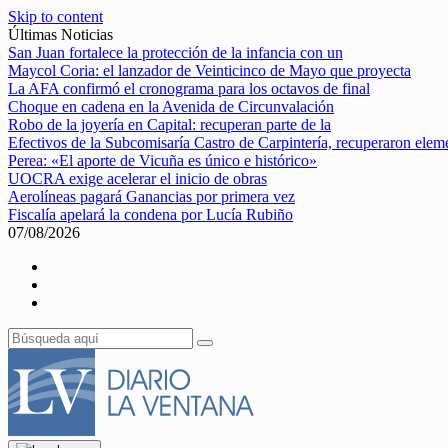
Skip to content
Últimas Noticias
San Juan fortalece la protección de la infancia con un
Maycol Coria: el lanzador de Veinticinco de Mayo que proyecta
La AFA confirmó el cronograma para los octavos de final
Choque en cadena en la Avenida de Circunvalación
Robo de la joyería en Capital: recuperan parte de la
Efectivos de la Subcomisaría Castro de Carpintería, recuperaron elem
Perea: «El aporte de Vicuña es único e histórico»
UOCRA exige acelerar el inicio de obras
Aerolíneas pagará Ganancias por primera vez
Fiscalía apelará la condena por Lucía Rubiño
07/08/2026