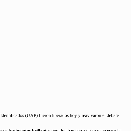
entificados (UAP) fueron liberados hoy y reavivaron el debate
osos fragmentos brillantes
que flotaban cerca de su nave espacial