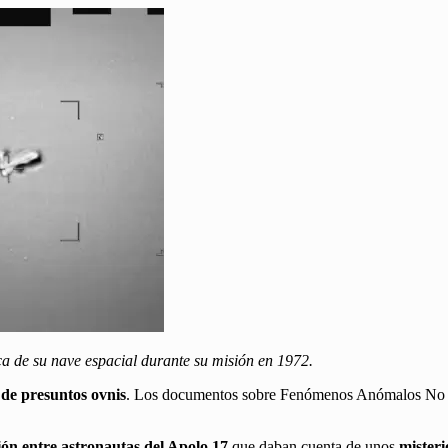
ca de su nave espacial durante su misión en 1972.
 de presuntos ovnis
. Los documentos sobre Fenómenos Anómalos No Id
ión entre astronautas del Apolo 17
que daban cuenta de unos
misteri