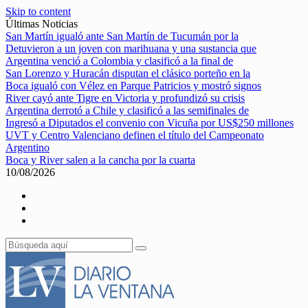
Skip to content
Últimas Noticias
San Martín igualó ante San Martín de Tucumán por la
Detuvieron a un joven con marihuana y una sustancia que
Argentina venció a Colombia y clasificó a la final de
San Lorenzo y Huracán disputan el clásico porteño en la
Boca igualó con Vélez en Parque Patricios y mostró signos
River cayó ante Tigre en Victoria y profundizó su crisis
Argentina derrotó a Chile y clasificó a las semifinales de
Ingresó a Diputados el convenio con Vicuña por US$250 millones
UVT y Centro Valenciano definen el título del Campeonato
Argentino
Boca y River salen a la cancha por la cuarta
10/08/2026